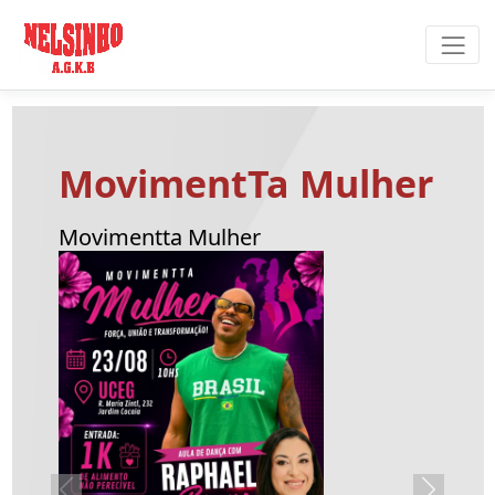
ovimentTa Mulher
imentta Mulher